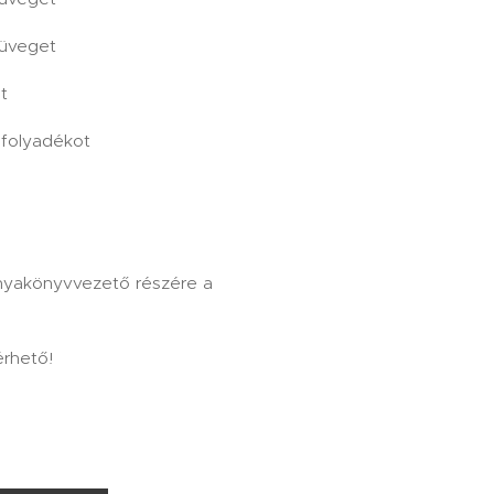
züveget
t
afolyadékot
anyakönyvvezető részére a
érhető!