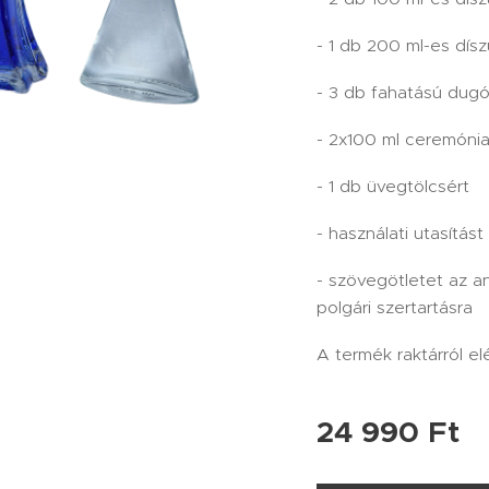
- 1 db 200 ml-es dís
- 3 db fahatású dugó
- 2x100 ml ceremóni
- 1 db üvegtölcsért
- használati utasítást
- szövegötletet az 
polgári szertartásra
A termék raktárról el
24 990
Ft