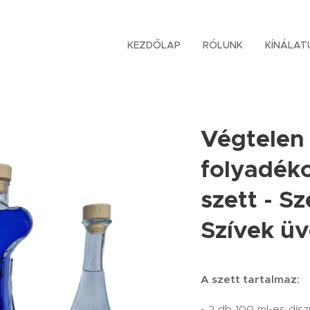
KEZDŐLAP
RÓLUNK
KÍNÁLAT
Végtelen
folyadék
szett - S
Szívek ü
A szett tartalmaz:
- 2 db 100 ml-es dís