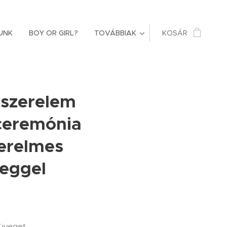
UNK
BOY OR GIRL?
TOVÁBBIAK
KOSÁR
 szerelem
ceremónia
zerelmes
veggel
züveget