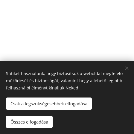
Sütiket használunk, hogy biztosítsuk a weboldal megfelelő
működését és biztonságát, valamint hogy a lehető legjobb
felhasználói élményt kínáljuk Neked.
Folyadékceremónia 2017-2020
dr. Sőregi-Nagy Emese E.V.,
Székhely:
2161 Csomád, Závoz
Csak a legszükségesebbek elfogadása
Utca 6/B.,
Adószám:
68031400-1-33,
Nyilvántartási szám:
51119340
Összes elfogadása
Sütik