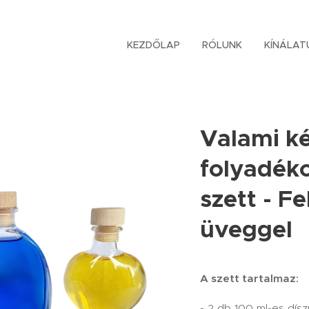
KEZDŐLAP
RÓLUNK
KÍNÁLAT
Valami k
folyadék
szett - F
üveggel
A szett tartalmaz:
- 2 db 100 ml-es dís