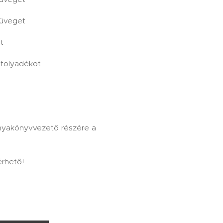
züveget
t
afolyadékot
anyakönyvvezető részére a
érhető!