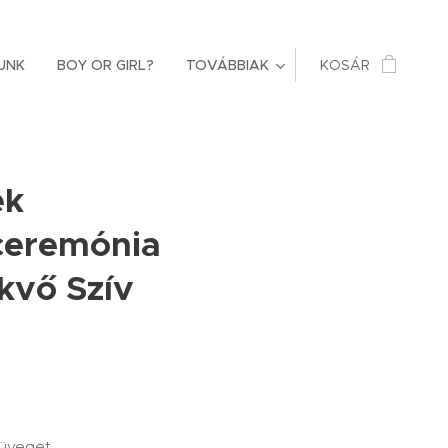
UNK
BOY OR GIRL?
TOVÁBBIAK
KOSÁR
ék
ceremónia
ekvő Szív
züveget