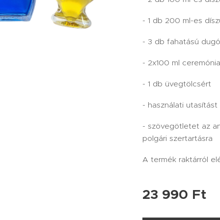
- 1 db 200 ml-es dís
- 3 db fahatású dugó
- 2x100 ml ceremóni
- 1 db üvegtölcsért
- használati utasítást
- szövegötletet az 
polgári szertartásra
A termék raktárról el
23 990
Ft