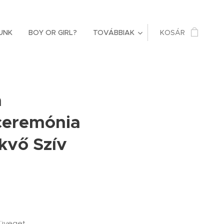
UNK
BOY OR GIRL?
TOVÁBBIAK
KOSÁR
a
ceremónia
ekvő Szív
züveget