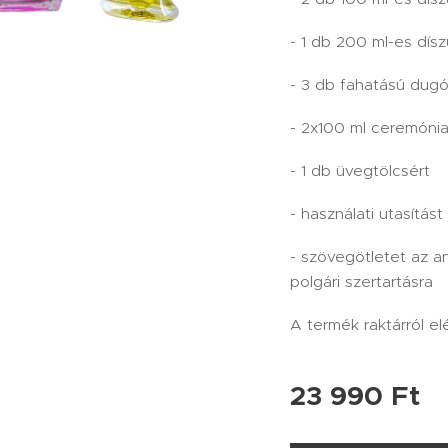
- 1 db 200 ml-es dís
- 3 db fahatású dugó
- 2x100 ml ceremóni
- 1 db üvegtölcsért
- használati utasítást
- szövegötletet az 
polgári szertartásra
A termék raktárról el
23 990
Ft