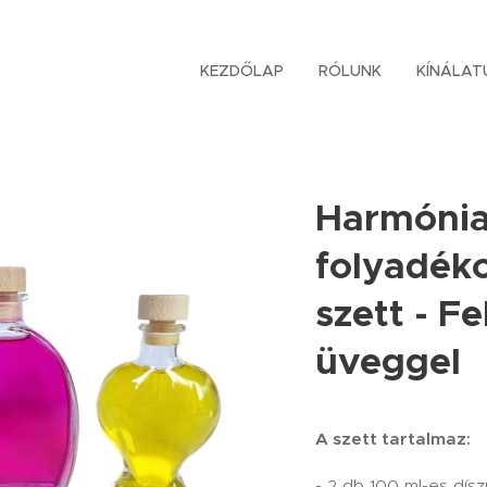
KEZDŐLAP
RÓLUNK
KÍNÁLAT
Harmóni
folyadék
szett - F
üveggel
A szett tartalmaz:
- 2 db 100 ml-es dís