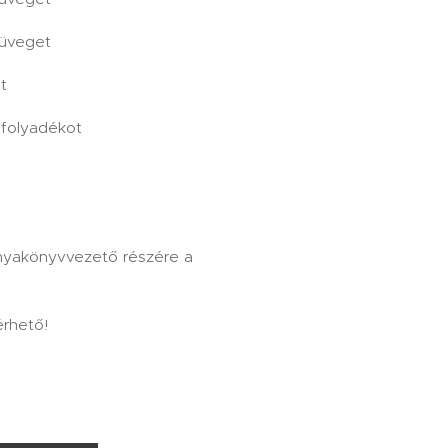
züveget
t
afolyadékot
anyakönyvvezető részére a
érhető!